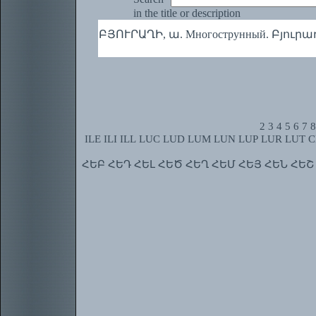
in the title or description
ԲՅՈՒՐԱՂԻ, ա. Многострунный. Բյուրաղ
2
3
4
5
6
7
8
ILE
ILI
ILL
LUC
LUD
LUM
LUN
LUP
LUR
LUT
C
ՀԵԲ
ՀԵԴ
ՀԵԼ
ՀԵԾ
ՀԵՂ
ՀԵՄ
ՀԵՅ
ՀԵՆ
ՀԵՇ