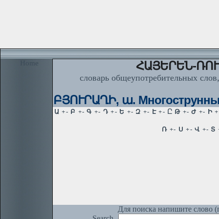
Home
ՀԱՅԵՐԵՆ-ՌՈՒ
словарь общеупотребительных слов,
ԲՅՈՒՐԱՂԻ, ա. Многострунный
Для поиска напишите слово (п
Search