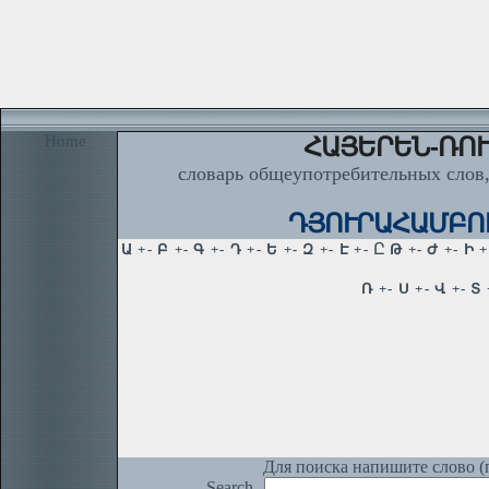
Home
ՀԱՅԵՐԵՆ-ՌՈՒ
словарь общеупотребительных слов,
ԴՅՈՒՐԱՀԱՄԲՈՒՅ
Для поиска напишите слово (п
Search