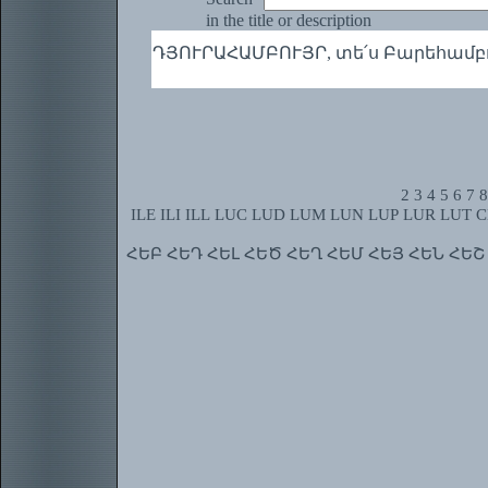
in the title or description
ԴՅՈՒՐԱՀԱՄԲՈՒՅՐ, տե՛ս Բարեհամբո
2
3
4
5
6
7
8
ILE
ILI
ILL
LUC
LUD
LUM
LUN
LUP
LUR
LUT
C
ՀԵԲ
ՀԵԴ
ՀԵԼ
ՀԵԾ
ՀԵՂ
ՀԵՄ
ՀԵՅ
ՀԵՆ
ՀԵՇ