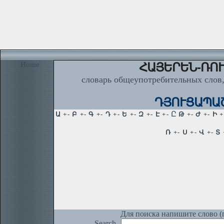
Home
ՀԱՅԵՐԵՆ-ՌՈՒ
словарь общеупотребительных слов,
ԴՅՈՒՑԱՊԱՇ
Для поиска напишите слово (п
Search