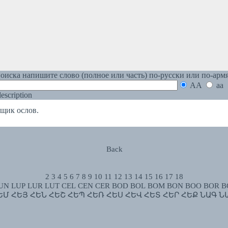
оиска напишите слово (полное или часть) по-русски или по-арм
AA
aa
 description
ик ослов.
Back
2
3
4
5
6
7
8
9
10
11
12
13
14
15
16
17
18
UN
LUP
LUR
LUT
CEL
CEN
CER
BOD
BOL
BOM
BON
BOO
BOR
B
ԵՄ
ՀԵՅ
ՀԵՆ
ՀԵՇ
ՀԵՊ
ՀԵՌ
ՀԵՍ
ՀԵՎ
ՀԵՏ
ՀԵՐ
ՀԵՔ
ՆԱԳ
Ն