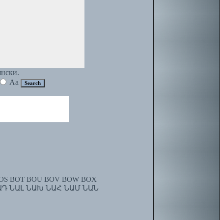
янски.
Aa
OS
BOT
BOU
BOV
BOW
BOX
ԱԴ
ՆԱԼ
ՆԱԽ
ՆԱՀ
ՆԱՄ
ՆԱՆ