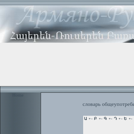
Home
словарь общеупотреби