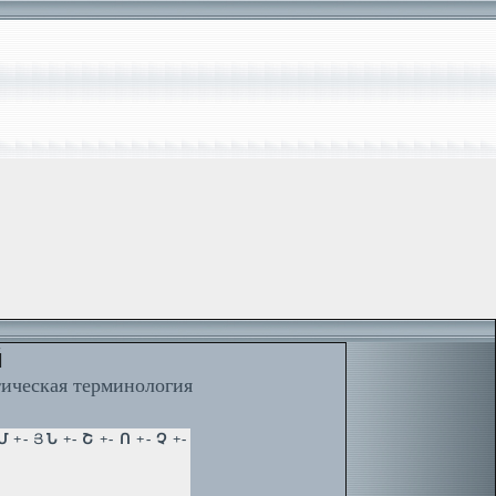
й
тическая терминология