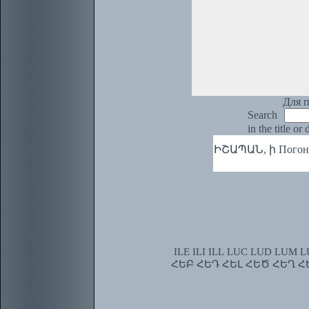
Для п
Search
in the title or
ԻՇԱՊԱՆ, ի Погонщ
ILE
ILI
ILL
LUC
LUD
LUM
L
ՀԵԲ
ՀԵԴ
ՀԵԼ
ՀԵԾ
ՀԵՂ
Հ