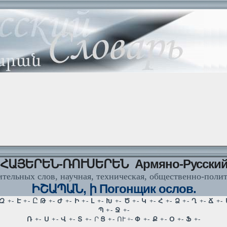
ՀԱՅԵՐԵՆ-ՌՈՒՍԵՐԵՆ Армяно-Русски
тельных слов, научная, техническая, общественно-поли
ԻՇԱՊԱՆ, ի Погонщик ослов.