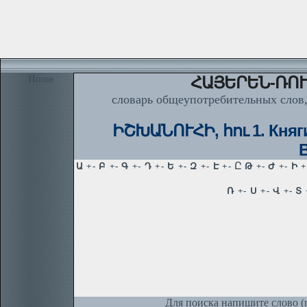
Home
ՀԱՅԵՐԵՆ-ՌՈՒ
словарь общеупотребительных слов,
ԻՇԽԱՆՈՒՀԻ, հու 1. Княгин
Для поиска напишите слово (п