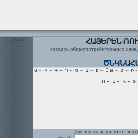
Home
ՀԱՅԵՐԵՆ-ՌՈՒ
словарь общеупотребительных слов,
ԾՆԿՆԱՀԱ
Для поиска напишите слово (п
Search