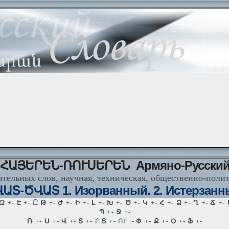
ՀԱՅԵՐԵՆ-ՌՈՒՍԵՐԵՆ Армяно-Русски
тельных слов, научная, техническая, общественно-поли
ԱՏ-ԾՎԱՏ 1. Изорванный. 2. Истерзанн