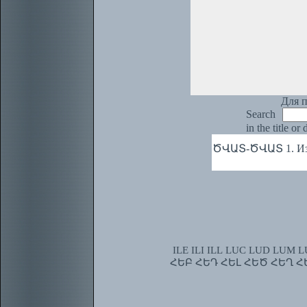
Для п
Search
in the title or
ԾՎԱՏ-ԾՎԱՏ 1. Изо
ILE
ILI
ILL
LUC
LUD
LUM
L
ՀԵԲ
ՀԵԴ
ՀԵԼ
ՀԵԾ
ՀԵՂ
Հ