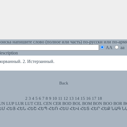
оиска напишите слово (полное или часть) по-русски или по-арм
AA
aa
 description
рванный. 2. Истерзанный.
Back
2
3
4
5
6
7
8
9
10
11
12
13
14
15
16
17
18
UN
LUP
LUR
LUT
CEL
CEN
CER
BOD
BOL
BOM
BON
BOO
BOR
B
ԵՄ
ՀԵՅ
ՀԵՆ
ՀԵՇ
ՀԵՊ
ՀԵՌ
ՀԵՍ
ՀԵՎ
ՀԵՏ
ՀԵՐ
ՀԵՔ
ՆԱԳ
Ն