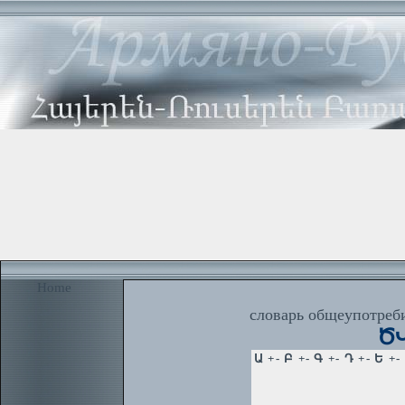
Home
словарь общеупотреби
ԾՎ