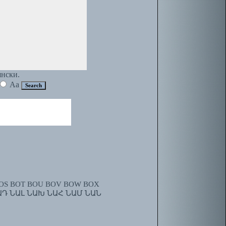
янски.
Aa
OS
BOT
BOU
BOV
BOW
BOX
ԱԴ
ՆԱԼ
ՆԱԽ
ՆԱՀ
ՆԱՄ
ՆԱՆ