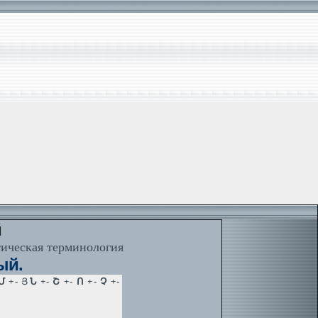
й
тическая терминология
ый.