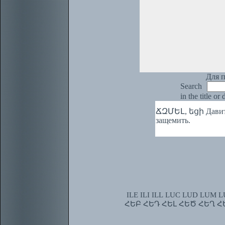
Для п
Search
in the title or
ՃԶՄԵԼ, եցի Давить, 
защемить.
ILE
ILI
ILL
LUC
LUD
LUM
L
ՀԵԲ
ՀԵԴ
ՀԵԼ
ՀԵԾ
ՀԵՂ
Հ