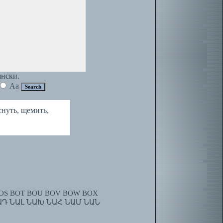
янски.
Aa
снуть, щемить,
OS
BOT
BOU
BOV
BOW
BOX
ԱԴ
ՆԱԼ
ՆԱԽ
ՆԱՀ
ՆԱՄ
ՆԱՆ