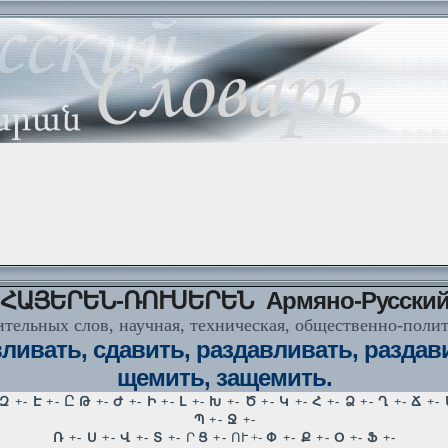
ՀԱՅԵՐԵՆ-ՌՈՒՍԵՐԵՆ Армяно-Русски
тельных слов, научная, техническая, общественно-поли
ивать, сдавить, раздавливать, раздави
щемить, защемить.