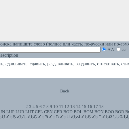
оиска напишите слово (полное или часть) по-русски или по-арм
AA
aa
 description
сдавливать, сдавить, раздавливать, раздавить, стискивать, сти
Back
2
3
4
5
6
7
8
9
10
11
12
13
14
15
16
17
18
UN
LUP
LUR
LUT
CEL
CEN
CER
BOD
BOL
BOM
BON
BOO
BOR
B
ԵՄ
ՀԵՅ
ՀԵՆ
ՀԵՇ
ՀԵՊ
ՀԵՌ
ՀԵՍ
ՀԵՎ
ՀԵՏ
ՀԵՐ
ՀԵՔ
ՆԱԳ
Ն