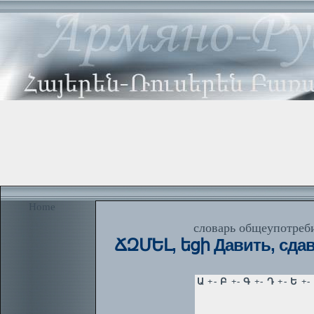
Home
словарь общеупотреби
ՃԶՄԵԼ, եցի Давить, сдавл