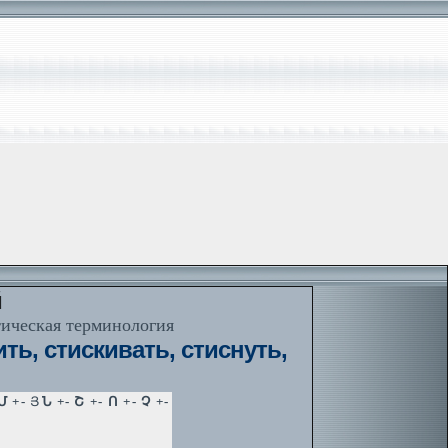
й
тическая терминология
ть, стискивать, стиснуть,