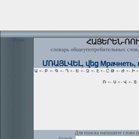
Home
ՀԱՅԵՐԵՆ-ՌՈՒ
словарь общеупотребительных слов,
ՄՌԱՅԼՎԵԼ, վեց Мрачнеть, п
Для поиска напишите слово (п
Search