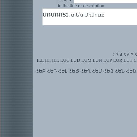
in the title or description
ՄՌՄՌՈՑ2, տե՛ս Մռմուռ։
2
3
4
5
6
7
8
ILE
ILI
ILL
LUC
LUD
LUM
LUN
LUP
LUR
LUT
C
ՀԵԲ
ՀԵԴ
ՀԵԼ
ՀԵԾ
ՀԵՂ
ՀԵՄ
ՀԵՅ
ՀԵՆ
ՀԵՇ