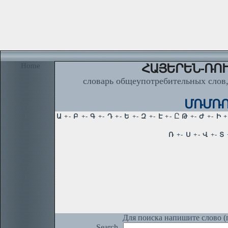
Home
ՀԱՅԵՐԵՆ-ՌՈՒ
словарь общеупотребительных слов,
ՄՌՄՌՈՑ
Для поиска напишите слово (п
Search