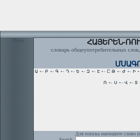
Home
ՀԱՅԵՐԵՆ-ՌՈՒ
словарь общеупотребительных слов,
ՄՍԱԳՈ
Для поиска напишите слово (п
Search