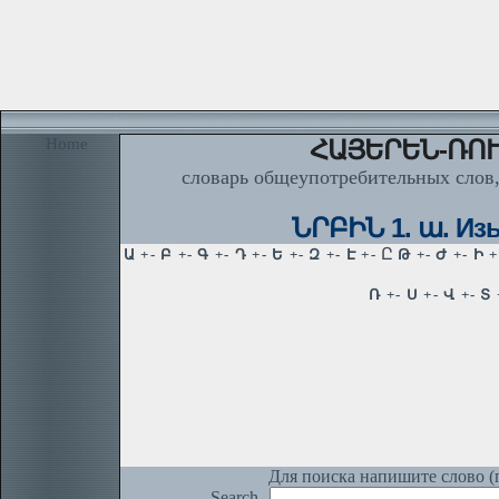
Home
ՀԱՅԵՐԵՆ-ՌՈՒ
словарь общеупотребительных слов,
ՆՐԲԻՆ 1. ա. Изы
Для поиска напишите слово (п
Search