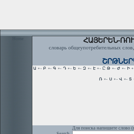
Home
ՀԱՅԵՐԵՆ-ՌՈՒ
словарь общеупотребительных слов,
ՇՐԹՆԵՐԿ,
Для поиска напишите слово (п
Search