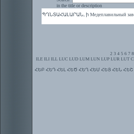
in the title or description
ՊՂՆՏԱՀԱԼԱՐԱՆ, ի Медеплавильный завод (
2
3
4
5
6
7
8
ILE
ILI
ILL
LUC
LUD
LUM
LUN
LUP
LUR
LUT
C
ՀԵԲ
ՀԵԴ
ՀԵԼ
ՀԵԾ
ՀԵՂ
ՀԵՄ
ՀԵՅ
ՀԵՆ
ՀԵՇ