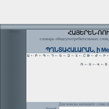
Home
ՀԱՅԵՐԵՆ-ՌՈՒ
словарь общеупотребительных слов,
ՊՂՆՏԱՀԱԼԱՐԱՆ, ի Медеп
Для поиска напишите слово (п
Search