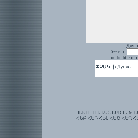
Для п
Search
in the title or
ՓՉԱԿ, ի Дупло.
ILE
ILI
ILL
LUC
LUD
LUM
L
ՀԵԲ
ՀԵԴ
ՀԵԼ
ՀԵԾ
ՀԵՂ
Հ