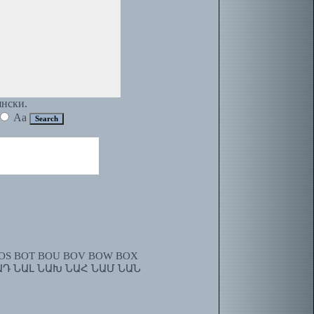
янски.
Aa
OS
BOT
BOU
BOV
BOW
BOX
ԱԴ
ՆԱԼ
ՆԱԽ
ՆԱՀ
ՆԱՄ
ՆԱՆ