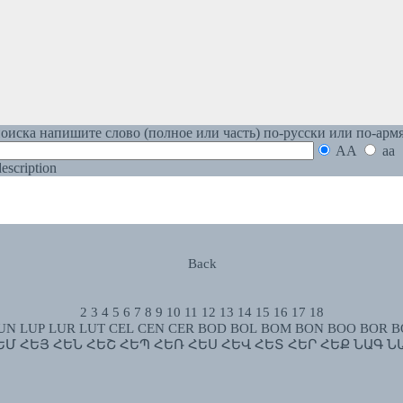
оиска напишите слово (полное или часть) по-русски или по-арм
AA
aa
 description
Back
2
3
4
5
6
7
8
9
10
11
12
13
14
15
16
17
18
UN
LUP
LUR
LUT
CEL
CEN
CER
BOD
BOL
BOM
BON
BOO
BOR
B
ԵՄ
ՀԵՅ
ՀԵՆ
ՀԵՇ
ՀԵՊ
ՀԵՌ
ՀԵՍ
ՀԵՎ
ՀԵՏ
ՀԵՐ
ՀԵՔ
ՆԱԳ
Ն