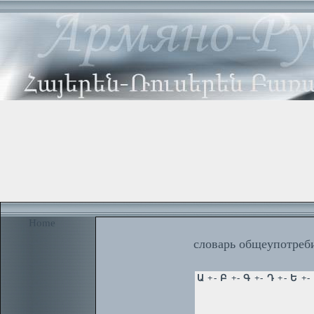
Home
словарь общеупотреби