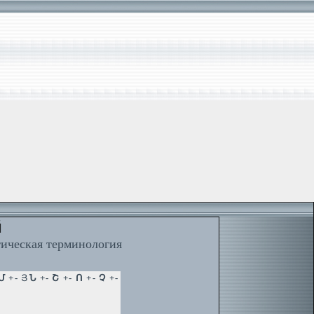
й
тическая терминология