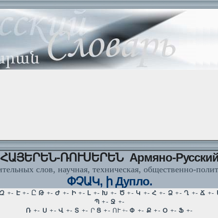
ՀԱՅԵՐԵՆ-ՌՈՒՍԵՐԵՆ Армяно-Русски
тельных слов, научная, техническая, общественно-поли
ՓՉԱԿ, ի Дупло.