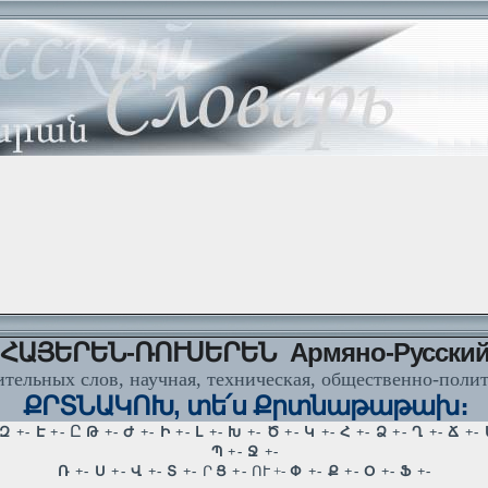
ՀԱՅԵՐԵՆ-ՌՈՒՍԵՐԵՆ Армяно-Русски
тельных слов, научная, техническая, общественно-поли
ՔՐՏՆԱԿՈԽ, տե՛ս Քրտնաթաթախ։