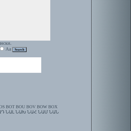
янски.
Aa
OS
BOT
BOU
BOV
BOW
BOX
ԱԴ
ՆԱԼ
ՆԱԽ
ՆԱՀ
ՆԱՄ
ՆԱՆ