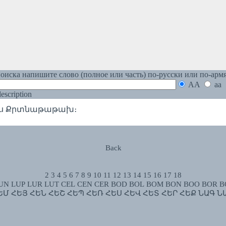
оиска напишите слово (полное или часть) по-русски или по-арм
AA
aa
 description
՛ս Քրտնաթաթախ։
Back
2
3
4
5
6
7
8
9
10
11
12
13
14
15
16
17
18
UN
LUP
LUR
LUT
CEL
CEN
CER
BOD
BOL
BOM
BON
BOO
BOR
B
ԵՄ
ՀԵՅ
ՀԵՆ
ՀԵՇ
ՀԵՊ
ՀԵՌ
ՀԵՍ
ՀԵՎ
ՀԵՏ
ՀԵՐ
ՀԵՔ
ՆԱԳ
Ն