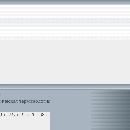
й
тическая терминология