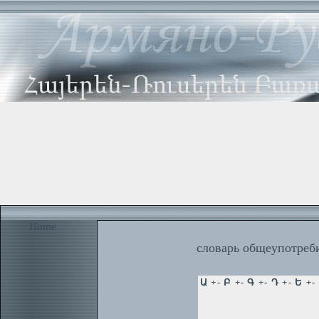
Home
словарь общеупотреби