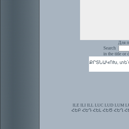
Для п
Search
in the title or
ՔՐՏՆԱԿՈԽ, տե
ILE
ILI
ILL
LUC
LUD
LUM
L
ՀԵԲ
ՀԵԴ
ՀԵԼ
ՀԵԾ
ՀԵՂ
Հ