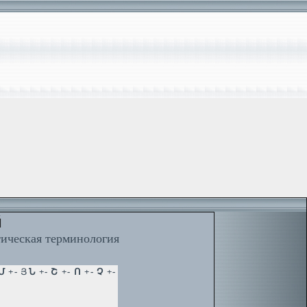
й
тическая терминология