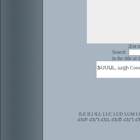
Для п
Search
in the title or
ՖՍՍԱԼ, ացի Сопеть
ILE
ILI
ILL
LUC
LUD
LUM
L
ՀԵԲ
ՀԵԴ
ՀԵԼ
ՀԵԾ
ՀԵՂ
Հ