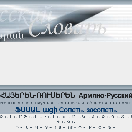
ՀԱՅԵՐԵՆ-ՌՈՒՍԵՐԵՆ Армяно-Русски
тельных слов, научная, техническая, общественно-поли
ՖՍՍԱԼ, ացի Сопеть, засопеть.