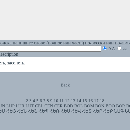
оиска напишите слово (полное или часть) по-русски или по-арм
AA
aa
 description
, засопеть.
Back
2
3
4
5
6
7
8
9
10
11
12
13
14
15
16
17
18
UN
LUP
LUR
LUT
CEL
CEN
CER
BOD
BOL
BOM
BON
BOO
BOR
B
ԵՄ
ՀԵՅ
ՀԵՆ
ՀԵՇ
ՀԵՊ
ՀԵՌ
ՀԵՍ
ՀԵՎ
ՀԵՏ
ՀԵՐ
ՀԵՔ
ՆԱԳ
Ն