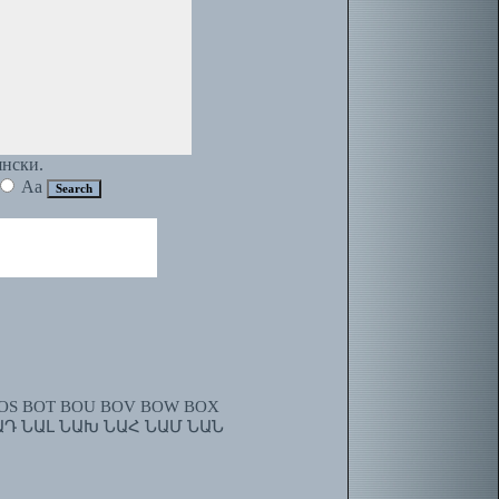
янски.
Aa
OS
BOT
BOU
BOV
BOW
BOX
ԱԴ
ՆԱԼ
ՆԱԽ
ՆԱՀ
ՆԱՄ
ՆԱՆ