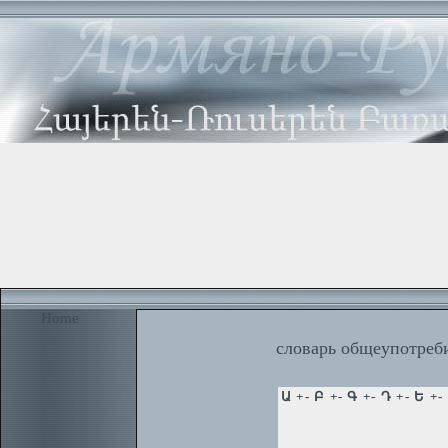
Home
словарь общеупотреби