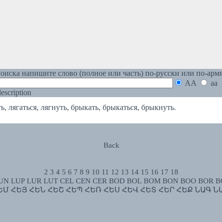
оиска напишите слово (полное или часть) по-русски или по-арм
AA
aa
 description
 лягаться, лягнуть, брыкать, брыкаться, брыкнуть.
Back
2
3
4
5
6
7
8
9
10
11
12
13
14
15
16
17
18
UN
LUP
LUR
LUT
CEL
CEN
CER
BOD
BOL
BOM
BON
BOO
BOR
B
ԵՄ
ՀԵՅ
ՀԵՆ
ՀԵՇ
ՀԵՊ
ՀԵՌ
ՀԵՍ
ՀԵՎ
ՀԵՏ
ՀԵՐ
ՀԵՔ
ՆԱԳ
Ն