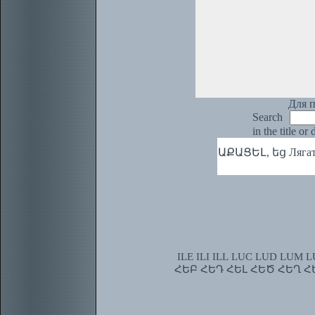
Для п
Search
in the title or
ԱՔԱՑԵԼ, եց Лягать,
ILE
ILI
ILL
LUC
LUD
LUM
L
ՀԵԲ
ՀԵԴ
ՀԵԼ
ՀԵԾ
ՀԵՂ
Հ