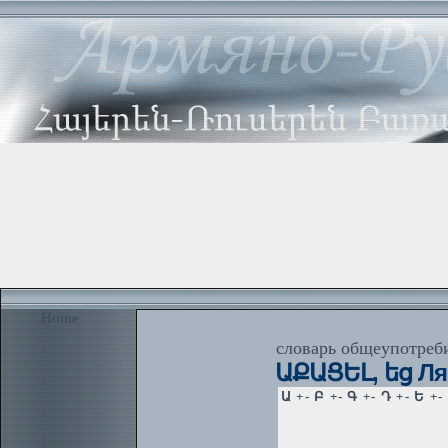
Home
словарь общеупотреби
ԱՔԱՑԵԼ, եց Ляг