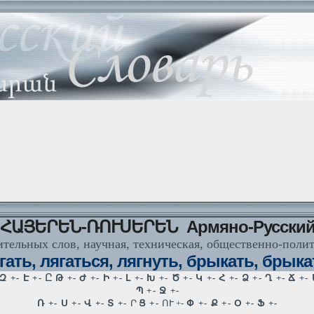
ՀԱՅԵՐԵՆ-ՌՈՒՍԵՐԵՆ Армяно-Русски
тельных слов, научная, техническая, общественно-поли
ать, лягаться, лягнуть, брыкать, брыка