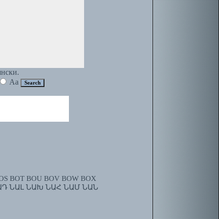
янски.
Aa
OS
BOT
BOU
BOV
BOW
BOX
ԱԴ
ՆԱԼ
ՆԱԽ
ՆԱՀ
ՆԱՄ
ՆԱՆ