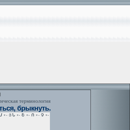
й
тическая терминология
ться, брыкнуть.